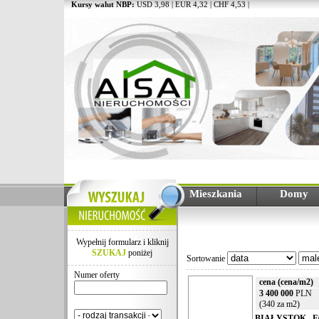
Kursy walut NBP:
USD 3,98 | EUR 4,32 | CHF 4,53 |
Mieszkania
Domy
Wypełnij formularz i kliknij
SZUKAJ
poniżej
Sortowanie
Numer oferty
cena (cena/m2)
3 400 000
PLN
(340 za m2)
BIAŁYSTOK , 