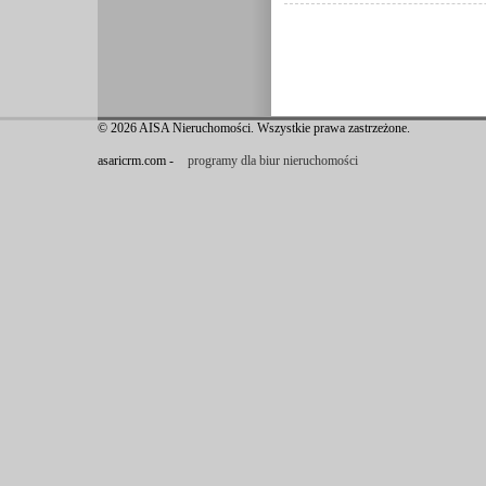
© 2026 AISA Nieruchomości. Wszystkie prawa zastrzeżone.
asaricrm.com -
programy dla biur nieruchomości