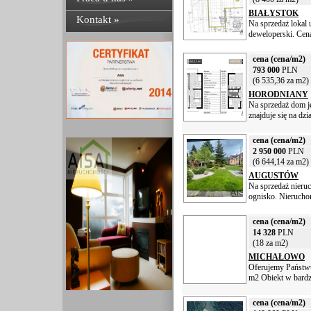
BIAŁYSTOK
Kontakt »
Na sprzedaż lokal 
deweloperski. Cena
cena (cena/m2)
793 000
PLN
(6 535,36 za m2)
HORODNIANY
Na sprzedaż dom j
znajduje się na dzi
cena (cena/m2)
2 950 000
PLN
(6 644,14 za m2)
AUGUSTÓW
Na sprzedaż nieruc
ognisko. Nieruchom
cena (cena/m2)
14 328
PLN
(18 za m2)
MICHAŁOWO
Oferujemy Państwu
m2 Obiekt w bardz
cena (cena/m2)