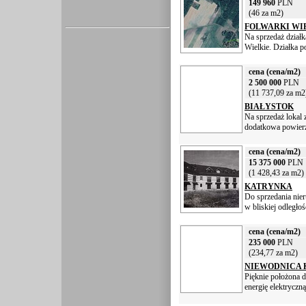
149 960
PLN
(46 za m2)
FOLWARKI WI
Na sprzedaż dział
Wielkie. Działka po
cena (cena/m2)
2 500 000
PLN
(11 737,09 za m2
BIAŁYSTOK
Na sprzedaż lokal 
dodatkowa powierzc
cena (cena/m2)
15 375 000
PLN
(1 428,43 za m2)
KATRYNKA
Do sprzedania nie
w bliskiej odległoś
cena (cena/m2)
235 000
PLN
(234,77 za m2)
NIEWODNICA 
Pięknie położona d
energię elektryczną