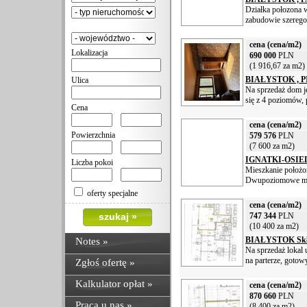
Działka połozona 
zabudowie szeregow
cena (cena/m2)
Lokalizacja
690 000
PLN
(1 916,67 za m2)
BIAŁYSTOK , PI
Ulica
Na sprzedaż dom j
się z 4 poziomów, 
Cena
cena (cena/m2)
Powierzchnia
579 576
PLN
(7 600 za m2)
IGNATKI-OSIED
Liczba pokoi
Mieszkanie położon
Dwupoziomowe mies
oferty specjalne
cena (cena/m2)
747 344
PLN
(10 400 za m2)
BIAŁYSTOK Sk
Notes
»
Na sprzedaż lokal 
na parterze, gotow
Zgłoś ofertę »
Kalkulator opłat »
cena (cena/m2)
870 660
PLN
Praca u nas »
(8 400 za m2)