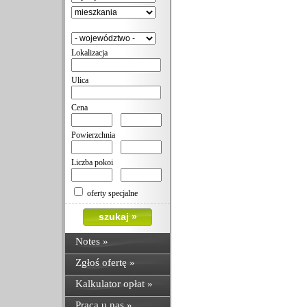
Lokalizacja
Ulica
Cena
Powierzchnia
Liczba pokoi
oferty specjalne
Notes
»
Zgłoś ofertę »
Kalkulator opłat »
Praca u nas »